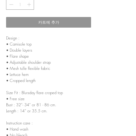
카트에 추가
Design :
• Camisole top
• Double layers
• Flare shape
• Adjustable shoulder strap
• Mesh tulle flexible fabric
• Lettuce hem
• Cropped length
Size Fit : Blursday flare croped top
• Free size
Bust : 32”- 34” or 81 - 86 cm.
Length : 14” or 35.5 cm.
Instruction care :
• Hand wash
• No bleach