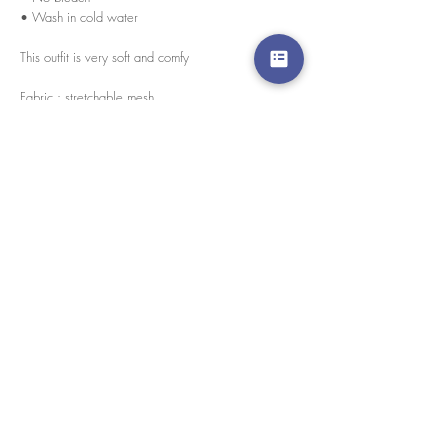
• Wash in cold water
This outfit is very soft and comfy
Fabric : stretchable mesh
Every pieces are handmade in house by our skilled
tailors.
경고 확인
: Paypal 결제 버튼은 이제 모든 주요 신용 카
드, 직불 카드 및 Paypal 계정을 허용합니다.
고객 서비스
도매로
협업
라인 앱: @yorata
자주하는 질문
교환 제품
이용약관