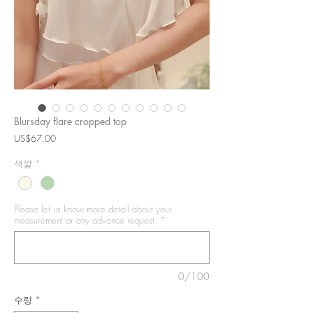
Blursday flare cropped top
가
US$67.00
격
색깔
*
Please let us know more detail about your
measurement or any advance request.
*
0/100
수량
*