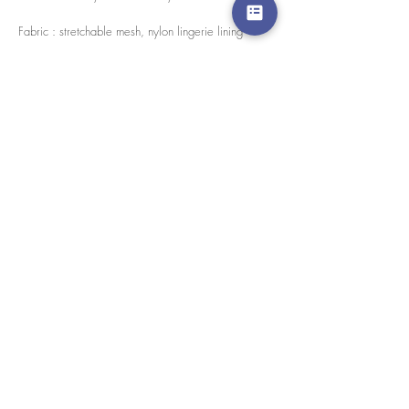
Fabric : stretchable mesh, nylon lingerie lining
Every pieces are handmade in house by our skilled
tailors.
경고 확인
: Paypal 결제 버튼은 이제 모든 주요 신용 카
드, 직불 카드 및 Paypal 계정을 허용합니다.
고객 서비스
도매로
협업
라인 앱: @yorata
자주하는 질문
교환 제품
이용약관
개인 정보 정책
내 주문