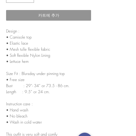
카트에 추가
Design :
• Camisole top
• Elastic lace
• Mesh tulle flexible fabric
• Soft flexible Nylon Lining
• Lettuce hem
Size Fit : Blursday under pinning top
• Free size
Bust : 29”- 34” or 73.5 - 86 cm.
Length : 9.5” or 24 cm.
Instruction care :
• Hand wash
• No bleach
• Wash in cold water
This outfit is very soft and comfy