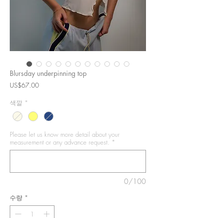
Blursday underpinning top
가
US$67.00
격
색깔
*
Please let us know more detail about your
measurement or any advance request.
*
0/100
수량
*