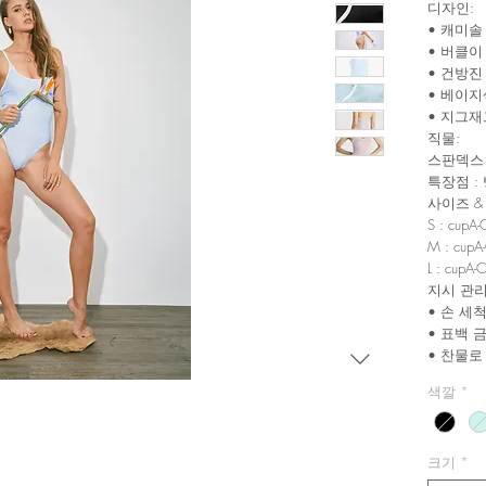
디자인:
• 캐미솔
• 버클이
• 건방진
• 베이지
• 지그재
직물:
스판덱스 
특장점 :
사이즈 & 
S : cupA
M : cupA
L : cupA
지시 관리
• 손 세
• 표백 
• 찬물로
색깔
*
크기
*