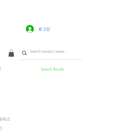
로그인
T
Search Results
원피스
가
0
격