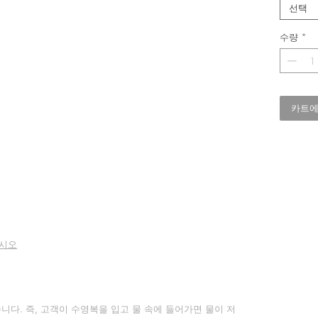
선택
수량
*
카트에
시오
니다. 즉, 고객이 수영복을 입고 물 속에 들어가면 물이 저