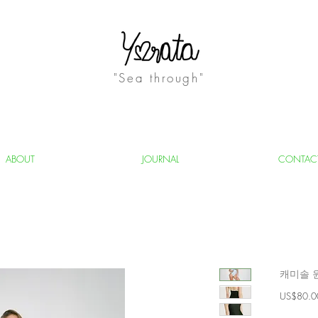
"Sea through"
ABOUT
JOURNAL
CONTAC
캐미솔 
US$80.0