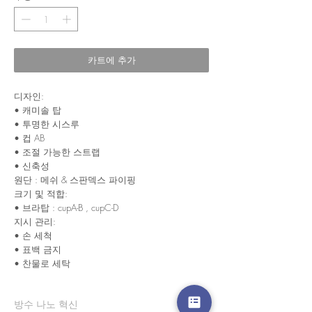
카트에 추가
디자인:
• 캐미솔 탑
• 투명한 시스루
• 컵 AB
• 조절 가능한 스트랩
• 신축성
원단 : 메쉬 & 스판덱스 파이핑
크기 및 적합:
• 브라탑 : cupA-B , cupC-D
지시 관리:
• 손 세척
• 표백 금지
• 찬물로 세탁
방수 나노 혁신