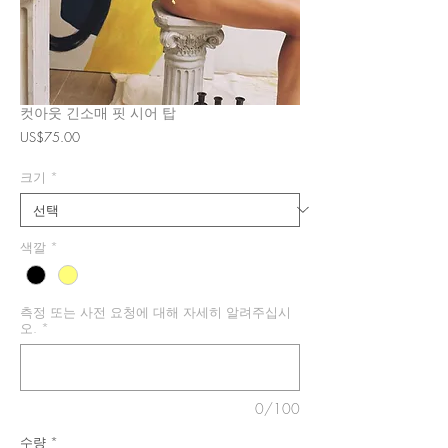
컷아웃 긴소매 핏 시어 탑
가
US$75.00
격
크기
*
색깔
*
측정 또는 사전 요청에 대해 자세히 알려주십시
오.
*
0/100
수량
*