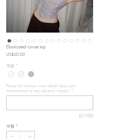
Elasticated corset top
가
US$60.00
격
색깔
*
Please let us know more detail about your
measurement or any advance request.
*
0/100
수량
*