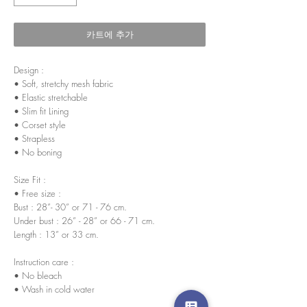
카트에 추가
Design :
• Soft, stretchy mesh fabric
• Elastic stretchable
• Slim fit Lining
• Corset style
• Strapless
• No boning
Size Fit :
• Free size :
Bust : 28”- 30” or 71 - 76 cm.
Under bust : 26” - 28” or 66 - 71 cm.
Length : 13” or 33 cm.
Instruction care :
• No bleach
• Wash in cold water