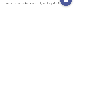
Fabric : stretchable mesh, Nylon lingerie lining
Every pieces are handmade in house by our skilled
tailors.
경고 확인
: Paypal 결제 버튼은 이제 모든 주요 신용 카
드, 직불 카드 및 Paypal 계정을 허용합니다.
고객 서비스
도매로
협업
라인 앱: @yorata
자주하는 질문
교환 제품
이용약관
개인 정보 정책
내 주문
상/하 분리
지불