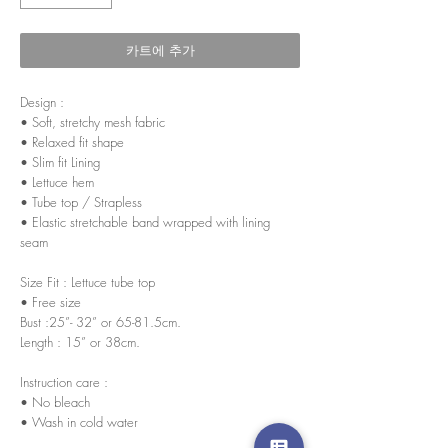
카트에 추가
Design :
• Soft, stretchy mesh fabric
• Relaxed fit shape
• Slim fit Lining
• Lettuce hem
• Tube top / Strapless
• Elastic stretchable band wrapped with lining
seam
Size Fit : Lettuce tube top
• Free size
Bust :25”- 32” or 65-81.5cm.
Length : 15” or 38cm.
Instruction care :
• No bleach
• Wash in cold water