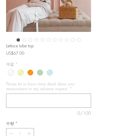
Lettuce tube top
가
US$67.00
격
색깔
*
Please let us know more detail about your
measurement or any advance request.
*
0/100
수량
*