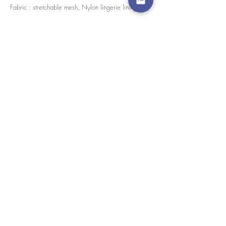
Fabric : stretchable mesh, Nylon lingerie lining
Every pieces are handmade in house by our skilled
tailors.
경고 확인
: Paypal 결제 버튼은 이제 모든 주요 신용 카
드, 직불 카드 및 Paypal 계정을 허용합니다.
고객 서비스
도매로
협업
라인 앱: @yorata
자주하는 질문
교환 제품
이용약관
개인 정보 정책
내 주문
상/하 분리
지불