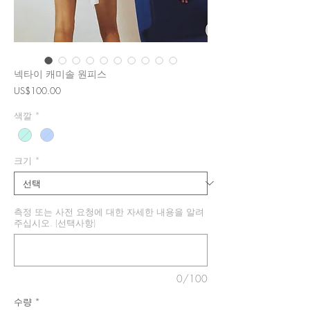
넥타이 캐미솔 원피스
가
US$100.00
격
색깔
*
크기
*
측정 또는 사전 요청에 대한 자세한 내용을 알려
주십시오. (선택사항)
0/100
수량
*