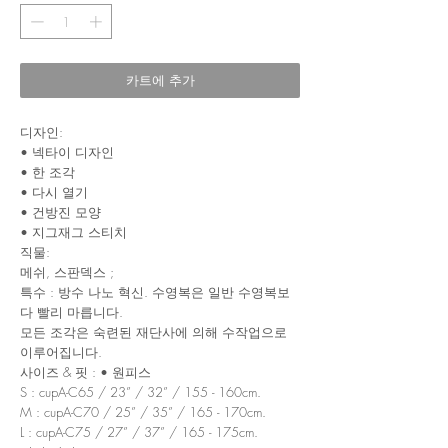
카트에 추가
디자인:
• 넥타이 디자인
• 한 조각
• 다시 열기
• 건방진 모양
• 지그재그 스티치
직물:
메쉬, 스판덱스 ;
특수 : 방수 나노 혁신. 수영복은 일반 수영복보
다 빨리 마릅니다.
모든 조각은 숙련된 재단사에 의해 수작업으로
이루어집니다.
사이즈 & 핏 : • 원피스
S : cupA-C65 / 23” / 32” / 155 - 160cm.
M : cupA-C70 / 25” / 35” / 165 - 170cm.
L : cupA-C75 / 27” / 37” / 165 - 175cm.