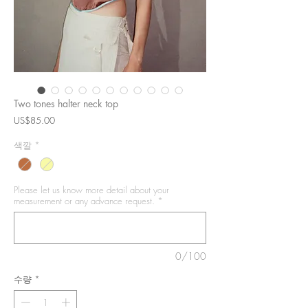
Two tones halter neck top
가
US$85.00
격
색깔
*
Please let us know more detail about your
measurement or any advance request.
*
0/100
수량
*