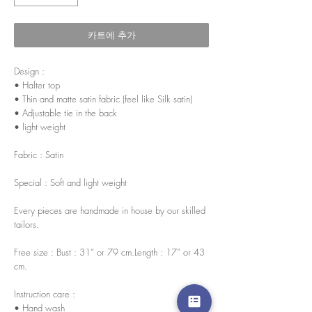
카트에 추가
Design :
• Halter top
• Thin and matte satin fabric (feel like Silk satin)
• Adjustable tie in the back
• light weight
Fabric : Satin
Special : Soft and light weight
Every pieces are handmade in house by our skilled
tailors.
Free size : Bust : 31” or 79 cm.Length : 17” or 43
cm.
Instruction care :
• Hand wash