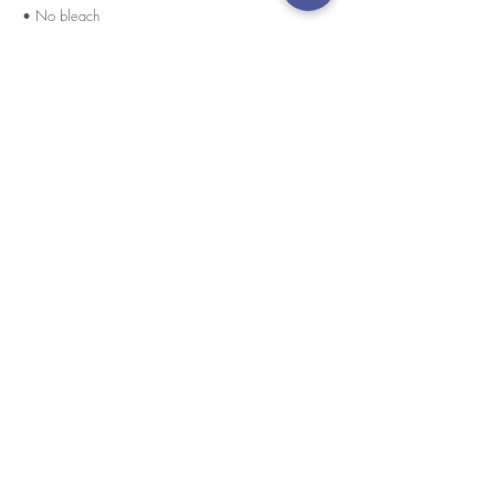
• No bleach
• Wash in cold water
경고 확인
: Paypal 결제 버튼은 이제 모든 주요 신용 카
드, 직불 카드 및 Paypal 계정을 허용합니다.
고객 서비스
도매로
협업
라인 앱: @yorata
자주하는 질문
교환 제품
이용약관
개인 정보 정책
내 주문
상/하 분리
지불
배송