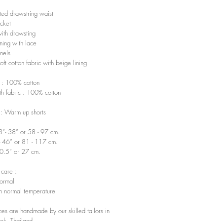
ated drawstring waist
cket
with drawsting
ning with lace
nels
t cotton fabric with beige lining
c : 100% cotton
h fabric : 100% cotton
t : Warm up shorts
3”- 38” or 58 - 97 cm.
- 46” or 81 - 117 cm.
10.5” or 27 cm.
 care :
ormal
th normal temperature
ces are handmade by our skilled tailors in
ok, Thailand.