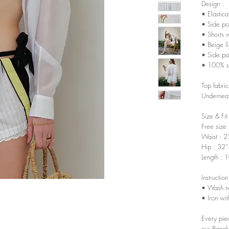
Design :
• Elastic
• Side po
• Shorts 
• Beige li
• Side pa
• 100% sof
Top fabri
Underneat
Size & Fi
Free size
Waist : 2
Hip : 32”
Length : 
Instruction
• Wash n
• Iron wi
Every pie
our Bangk