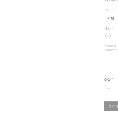
크기
*
선택
색깔
*
Please le
measureme
수량
*
카트에