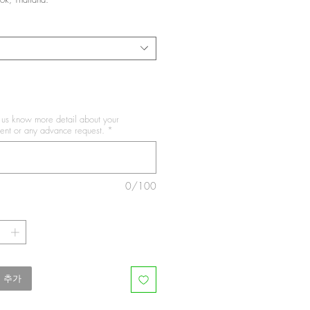
t us know more detail about your
nt or any advance request.
*
0/100
 추가