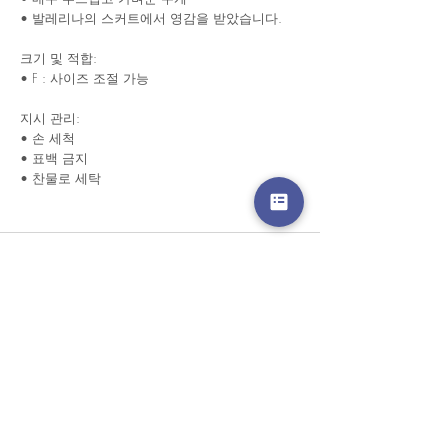
• 발레리나의 스커트에서 영감을 받았습니다.
크기 및 적합:
• F : 사이즈 조절 가능
지시 관리:
• 손 세척
• 표백 금지
• 찬물로 세탁
경고 확인
: Paypal 결제 버튼은 이제 모든 주요 신용 카
드, 직불 카드 및 Paypal 계정을 허용합니다.
고객 서비스
도매로
협업
라인 앱: @yorata
자주하는 질문
교환 제품